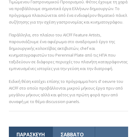
Τιμώμενου Γαστρονομικού Προορισμού. Φέτος έχουμε τη χαρά
να προβάλλουμε σημαντικά έργα Ελλήνων δημιουργών. Το
πρόγραμμα πλαισιώνεται από ένα ενδιαφέρον θεματικό πάνελ
συζήτησης για την σχέση γαστρονομίας και κινηματογράφου.
Παράλληλα, στο πλαίσιο του AICFF Feature Artists,
παρουσιάζουμε ένα αφιέρωμα στο αναδρομικό έργο της
δημιουργικής κολεκτίβας ακτιβιστών, chef και
κινηματογραφιστών του Perennial Plate από τις ΗΠΑ που
ταξιδεύουν σε διάφορες περιοχές του πλανήτη καταγράφοντας
εμπνευσμένες ιστορίες για την γεύση και την διατροφή.
Ειδική θέση κατέχει επίσης το πρόγραμμα hors d’ oeuvre του
AICFF στο οποίο προβάλλονται μικρού μήκους έργα πριν από
μεγάλου μήκους αλλά και φέτος για πρώτη φορά πριν από
συναφή με το θέμα discussion panels.
ΠΑΡΑΣΚΕΥΗ
ΣΑΒΒΑΤΟ