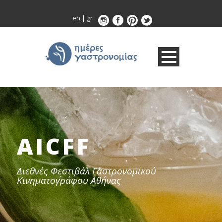
en
|
gr
AICFF
Διεθνές Φεστιβάλ Γαστρονομικού
Κινηματογράφου Αθήνας