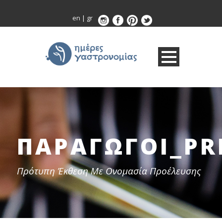
en
|
gr
ΠΑΡΑΓΩΓΟΙ_PR
Πρότυπη Έκθεση Με Ονομασία Προέλευσης