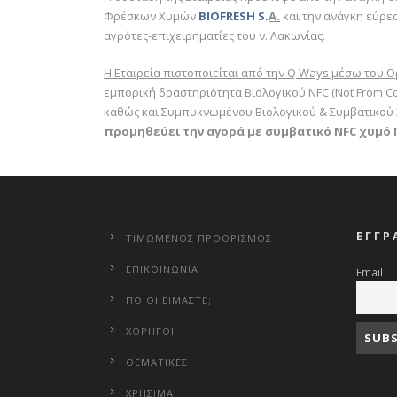
Φρέσκων Χυμών
BIOFRESH
S
.
A
.
και την ανάγκη εύρε
αγρότες-επιχειρηματίες του ν. Λακωνίας.
Η Εταιρεία πιστοποιείται από την Q Way
s
μέσω του Ορ
εμπορική δραστηριότητα Βιολογικού NFC (Not From Co
καθώς και Συμπυκνωμένου Βιολογικού & Συμβατικού 
προμηθεύει την αγορά με συμβατικό NFC χυμό
ΕΓΓΡ
ΤΙΜΩΜΕΝΟΣ ΠΡΟΟΡΙΣΜΟΣ
ΕΠΙΚΟΙΝΩΝΙΑ
Email
ΠΟΙΟΙ ΕΙΜΑΣΤΕ;
ΧΟΡΗΓΟΙ
ΘΕΜΑΤΙΚΕΣ
ΧΡΗΣΙΜΑ