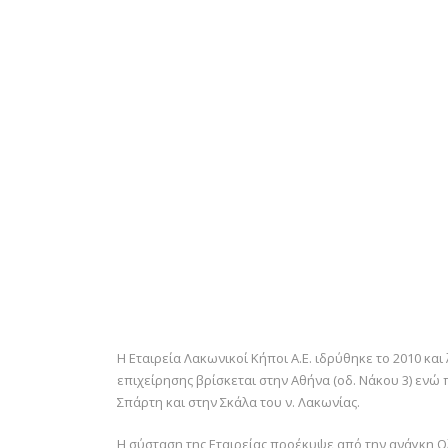
Η Εταιρεία Λακωνικοί Κήποι Α.Ε. ιδρύθηκε το 2010 και
επιχείρησης βρίσκεται στην Αθήνα (οδ. Νάκου 3) εν
Σπάρτη και στην Σκάλα του ν. Λακωνίας.
Η σύσταση της Εταιρείας προέκυψε από την ανάγκη Ο