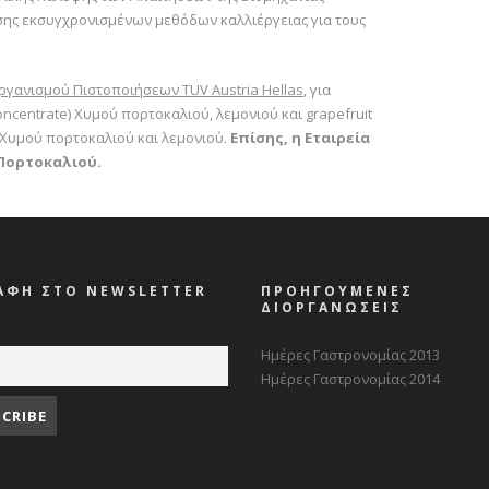
σης εκσυγχρονισμένων μεθόδων καλλιέργειας για τους
γανισμού Πιστοποιήσεων TUV Austria Hellas
, για
ncentrate) Χυμού πορτοκαλιού, λεμονιού και grapefruit
Χυμού πορτοκαλιού και λεμονιού.
Επίσης, η Εταιρεία
 Πορτοκαλιού.
ΑΦΗ ΣΤΟ NEWSLETTER
ΠΡΟΗΓΟΥΜΕΝΕΣ
ΔΙΟΡΓΑΝΩΣΕΙΣ
Ημέρες Γαστρονομίας 2013
Ημέρες Γαστρονομίας 2014