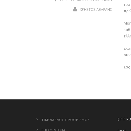
του
ΧΡΗΣΤΟΣ ΑΞΑΡΛΗΣ
πρώ
Μυη
καθ
ελλ
Σκο
συν
Σας
ΕΓΓΡ
ΤΙΜΩΜΕΝΟΣ ΠΡΟΟΡΙΣΜΟΣ
ΕΠΙΚΟΙΝΩΝΙΑ
Email