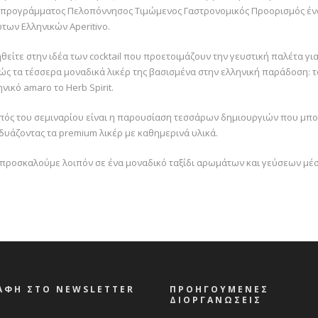
 προγράμματος Πελοπόννησος Τιμώμενος Γαστρονομικός Προορισμός ένα
των Ελληνικών Aperitivo.
θείτε στην ιδέα των cocktail που προετοιμάζουν την γευστική παλέτα για
ώς τα τέσσερα μοναδικά λικέρ της βασισμένα στην ελληνική παράδοση: τ
ηνικό amaro το Herb Spirit.
πός του σεμιναρίου είναι η παρουσίαση τεσσάρων δημιουργιών που μπο
δυάζοντας τα premium λικέρ με καθημερινά υλικά.
 προσκαλούμε λοιπόν σε ένα μοναδικό ταξίδι αρωμάτων και γεύσεων μέσα
ΑΦΗ ΣΤΟ NEWSLETTER
ΠΡΟΗΓΟΥΜΕΝΕΣ
ΔΙΟΡΓΑΝΩΣΕΙΣ