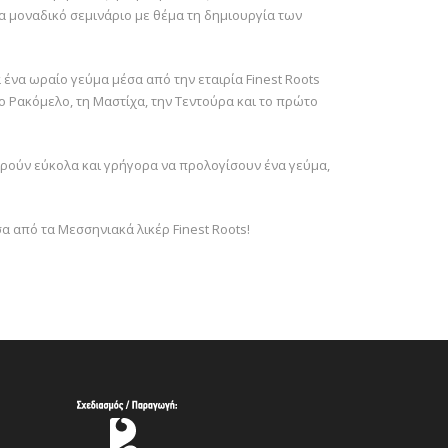
 μοναδικό σεμινάριο με θέμα τη δημιουργία των
 ένα ωραίο γεύμα μέσα από την εταιρία Finest Roots
ο Ρακόμελο, τη Μαστίχα, την Τεντούρα και το πρώτο
ρούν εύκολα και γρήγορα να προλογίσουν ένα γεύμα,
 από τα Μεσσηνιακά λικέρ Finest Roots!