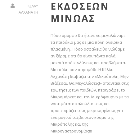
ΕΚΔΟΣΕΩΝ
ΚΕΛΛΥ
ΑΛΧΑΝΑΤΗ
ΜΙΝΩΑΣ
Πόσο όμορφο θα ήτανε να μεγαλώναμε
τα παιδάκια μας σε μια πόλη ονειρικά
πλασμένη.. Πόσο ασφαλείς θα νιώθαμε
αν ξέραμε ότι θα είναι πάντα καλά,
μακριά από κινδύνους και προβλήματα.
Μια πόλη σαν παραμύθι..Η Κέλλυ
Αλχανάτη διαβάζει την «Μικρόπολη, Μην
Βιάζεσαι. Θα Μεγαλώσεις!» απαντάει στις
ερωτήσεις των παιδιών, περιγράφει το
Μικρομάρκετ και τον Μικρόφουρνο με τα
νοστιμότατα καλούδια τους και
προετοιμάζει τους μικρούς φίλους για
ένα μαγικό ταξίδι στον κόσμο της
Μικρόπολης και της
Μικρογαστρονομίας!!!