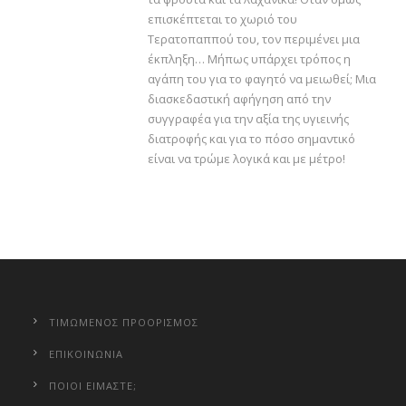
επισκέπτεται το χωριό του
Τερατοπαππού του, τον περιμένει μια
έκπληξη… Μήπως υπάρχει τρόπος η
αγάπη του για το φαγητό να μειωθεί; Μια
διασκεδαστική αφήγηση από την
συγγραφέα για την αξία της υγιεινής
διατροφής και για το πόσο σημαντικό
είναι να τρώμε λογικά και με μέτρο!
ΤΙΜΩΜΕΝΟΣ ΠΡΟΟΡΙΣΜΟΣ
ΕΠΙΚΟΙΝΩΝΙΑ
ΠΟΙΟΙ ΕΙΜΑΣΤΕ;