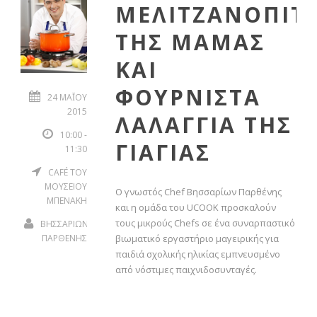
ΜΕΛΙΤΖΑΝΟΠΙΤ
ΤΗΣ ΜΑΜΑΣ
ΚΑΙ
ΦΟΥΡΝΙΣΤΑ
24 ΜΑΪ́ΟΥ 20
15
ΛΑΛΑΓΓΙΑ ΤΗΣ
10:00 -
ΓΙΑΓΙΑΣ
11:30
CAFÉ ΤΟΥ
ΜΟΥΣΕΙΟΥ
Ο γνωστός Chef Βησσαρίων Παρθένης
ΜΠΕΝΑΚΗ
και η ομάδα του UCOOK προσκαλούν
τους μικρούς Chefs σε ένα συναρπαστικό
ΒΗΣΣΑΡΙΩΝ
ΠΑΡΘΕΝΗΣ
βιωματικό εργαστήριο μαγειρικής για
παιδιά σχολικής ηλικίας εμπνευσμένο
από νόστιμες παιχνιδοσυνταγές.