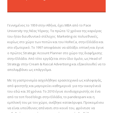
Γεννημένος το 1959 στην Αθήνα, έχει MBA από το Pace
University της Νέας Υόρκης. Τα πρώτα 12 χρόνια της καριέρας
του ήταν διευθυντικό στέλεχος Marketing σε πολυεθνικές,
κυρίως στο χώρο των ποτών και του HoReCa, στην Ελλάδα και
στο εξωτερικό. Το 1997 αποφάσισε να αλλάξει οπτική και έγινε
ο πρώτος Strategic Account Planner στο χώρο της διαφήμισης
στην Ελλάδα. Από τότε εργάζεται στον ίδιο όμιλο, ως Head of
Strategy στην Cream & Rascal Advertising και εξακολουθεί να το
απολαμβάνει ως επάγγελμα.
Με τη γαστρονομία ασχολήθηκε ερασιτεχνικά ως καλοφαγάς,
από φοιτητής και μαγειρεύει καθημερινά για την οικογένειά
του εδώ και 30 χρόνια. Το 2010 έγινε συνδιαχειριστής σε ένα
από τα τοπ food blogs στην Ελλάδα, το pandespani και η
εμπλοκή του με τον χώρο, ανέβηκε κατακόρυφα. Προκειμένου
να είναι υπεύθυνος απέναντι στο κοινό του, φρόντισε να