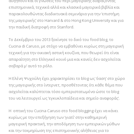
αυξηθούν και οι γνώσεις του περί μαγειρικής διαβάζοντας
επιστημονικά, τεχνικά αλλά και κλασικά μαγειρικά βιβλία και
παρακολουθώντας διαδικτυακά σεμινάρια για την ‘επιστήμη
της μαγειρικής’ στο Harvard & στο Hong Kong University και για
την παιδική διατροφή στο Stanford.
Το Δεκέμβριο του 2013 ξεκίνησε το δικό του food blog, το
Cucina di Caruso, με στόχο να εμβαθύνει κυρίως στη μαγειρική
τεχνική για την οικιακή αστική κουζίνα, που θεωρεί ότι είναι
απαραίτητη στο Ελληνικό κοινό μια και κανείς δεν ασχολείται
σοβαρά μ’ αυτό το ρόλο.
Η Ελένη Ψυχούλη έχει χαρακτηρίσει το blog ως ‘όαση’ στο χώρο
της μαγειρικής στο ίντερνετ, προσθέτοντας ότι κάθε θέμα που
ασχολείται καλύπτεται τόσο εμπεριστατωμένα ώστε το blog
του να λειτουργεί ως ‘εγκυκλοπαίδεια και σημείο αναφοράς’.
Η οπτική του Cucina Caruso στο food blogging έχει να κάνει
κυρίως με την επεξήγηση των ‘γιατί’ στην καθημερινή
μαγειρική πρακτική, την αποδόμηση των εμπειρικών μύθων
και την τεκμηρίωση της επιστημονικής αλήθειας για το