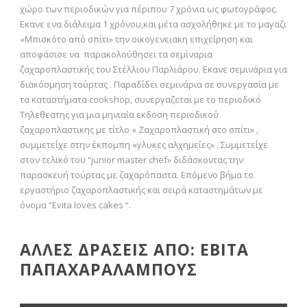
χώρο των περιοδικών για πέριπου 7 χρόνια ως φωτογράφος.
Εκανε ενα διάλειμα 1 χρόνου,και μέτα ασχολήθηκε με το μαγαζι
«Μπισκότο από σπίτι» την οικογενειακη επιχείρηση και
αποφάσισε να παρακολούθησει τα σεμίναρια
ζαχαροπλαστικής του Στέλλιου Παρλιάρου. Εκανε σεμινάρια για
διακόσμηση τούρτας . Παραδίδει σεμινάρια σε συνεργασία με
τα καταστήματα cookshop, συνεργαζεται με το περιοδικό
Τηλεθεατης για μια μηνιαία εκδοση περιοδικού
ζαχαροπλαστικης με τίτλο « Ζαχαροπλαστική στο σπίτι» ,
συμμετείχε στην έκπομπη «γλυκες αλχημείες» . Συμμετείχε
στον τελικό του “junior master chef» διδάσκοντας την
παρασκευή τούρτας με ζαχαρόπαστα. Επόμενο βήμα το
εργαστήριο ζαχαροπλαστικής και σειρά καταστημάτων με
όνομα “Evita loves cakes “.
ΑΛΛΕΣ ΔΡΑΣΕΙΣ ΑΠΟ: ΕΒΙΤΑ
ΠΑΠΑΧΑΡΑΛΑΜΠΟΥΣ