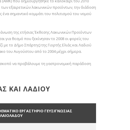
ία (ΑΜΚ) που δημιουργήθηκε το καλοκαίρι του 2010
 των εξαιρετικών λακωνικών προϊόντων, την διάδοση
 ένα σημαντικό κομμάτι του πολιτισμού του νομού
οργάνωση της ετήσιας Έκθεσης Λακωνικών Προϊόντων
αι για θεσμό που ξεκίνησαν το 2008 οι φορείς του
ί με το Δήμο Σπάρτης) της Γιορτής Ελιάς και Λαδιού
ακο του Αυγούστου από το 2004 μέχρι σήμερα.
ε σκοπό να προβάλουμε τη γαστρονομική παράδοση
ΑΣ ΚΑΙ ΛΑΔΙΟΥ
ΘΕΜΑΤΙΚΟ ΕΡΓΑΣΤΗΡΙΟ ΓΕΥΣΙΓΝΩΣΙΑΣ
ΕΛΑΙΟΛΑΔΟΥ