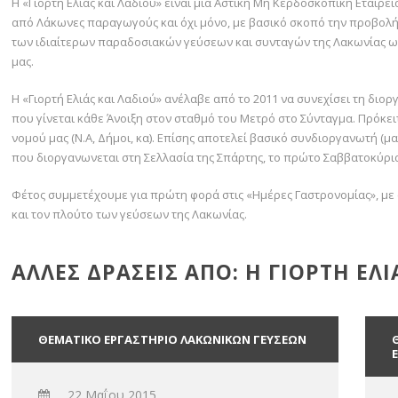
Η «Γιορτή Ελιάς και Λαδιού» είναι μια Αστική Μη Κερδοσκοπική Εταιρε
από Λάκωνες παραγωγούς και όχι μόνο, με βασικό σκοπό την προβολή
των ιδιαίτερων παραδοσιακών γεύσεων και συνταγών της Λακωνίας ως
μας.
Η «Γιορτή Ελιάς και Λαδιού» ανέλαβε από το 2011 να συνεχίσει τη δι
που γίνεται κάθε Άνοιξη στον σταθμό του Μετρό στο Σύνταγμα. Πρόκειτ
νομού μας (Ν.Α, Δήμοι, κα). Επίσης αποτελεί βασικό συνδιοργανωτή (μαζ
που διοργανωνεται στη Σελλασία της Σπάρτης, το πρώτο Σαββατοκύρι
Φέτος συμμετέχουμε για πρώτη φορά στις «Ημέρες Γαστρονομίας», μ
και τον πλούτο των γεύσεων της Λακωνίας.
ΑΛΛΕΣ ΔΡΑΣΕΙΣ ΑΠΟ: Η ΓΙΟΡΤΗ ΕΛΙ
ΘΕΜΑΤΙΚΟ ΕΡΓΑΣΤΗΡΙΟ ΛΑΚΩΝΙΚΩΝ ΓΕΥΣΕΩΝ
22 Μαΐου 2015