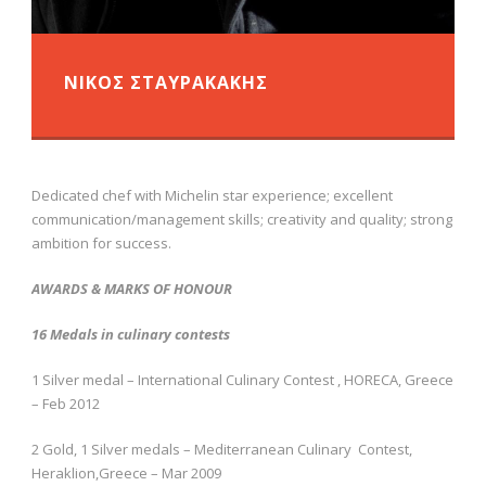
ΝΙΚΟΣ ΣΤΑΥΡΑΚΑΚΗΣ
Dedicated chef with Michelin star experience; excellent
communication/management skills; creativity and quality; strong
ambition for success.
AWARDS & MARKS OF HONOUR
16 Medals in culinary contests
1 Silver medal – International Culinary Contest , HORECA, Greece
– Feb 2012
2 Gold, 1 Silver medals – Mediterranean Culinary Contest,
Heraklion,Greece – Mar 2009