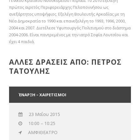
Γενικού Κρατικού Νοσοκομείου Πειραιά. To 2010 εξελέγη
πρώτος αιρετός Περιφερειάρχης Πελοποννήσου ως
ανεξάρτητος υποψήφιος. Εξελέγη Βουλευτής Αρκαδίας με τη
Νέα Δημοκρατία το 1990 και επανεξελέγη το 1993, 1996, 2000,
2004 και 2007. Διετέλεσε Υφυπουργός Πολιτισμού στο διάστημα
2004-2006. Είναι παντρεμένος με την ιατρό Σοφία Λουτσίου και
έχει 4 παιδιά.
ΑΛΛΕΣ ΔΡΑΣΕΙΣ ΑΠΟ: ΠΕΤΡΟΣ
ΤΑΤΟΥΛΗΣ
ΈΝΑΡΞΗ – ΧΑΙΡΕΤΙΣΜΟΙ
23 Μαΐου 2015
10:00 – 10:25
ΑΜΦΙΘΕΑΤΡΟ