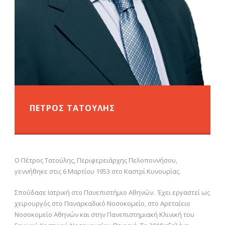
ΠΕΤΡΟΣ ΤΑΤΟΥΛΗΣ
O Πέτρος Τατούλης, Περιφερειάρχης Πελοποννήσου,
γεννήθηκε στις 6 Μαρτίου 1953 στο Καστρί Κυνουρίας.
Σπούδασε Ιατρική στο Πανεπιστήμιο Αθηνών. Έχει εργαστεί ως
χειρουργός στο Παναρκαδικό Νοσοκομείο, στο Αρεταίειο
Νοσοκομείο Αθηνών και στην Πανεπιστημιακή Κλινική του