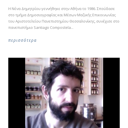
Η Νένα Δημητρίου γεννήθηκε στην Αθήνα το 1986. Σπούδασε
στο τμήμα Δημοσιογραφίας και Μέσων Μαζικής Επικοινωνίας
του Αριστοτελείου Πανεπιστημίου Θεσσαλονίκης, συνέχισε στο
πανεπιστήμιο Santiago Compostela...
περισσότερα