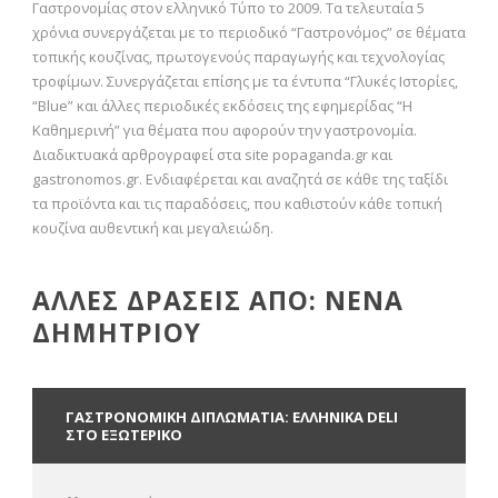
Γαστρονομίας στον ελληνικό Τύπο το 2009. Τα τελευταία 5
χρόνια συνεργάζεται με το περιοδικό “Γαστρονόμος” σε θέματα
τοπικής κουζίνας, πρωτογενούς παραγωγής και τεχνολογίας
τροφίμων. Συνεργάζεται επίσης με τα έντυπα “Γλυκές Ιστορίες,
“Blue” και άλλες περιοδικές εκδόσεις της εφημερίδας “Η
Καθημερινή” για θέματα που αφορούν την γαστρονομία.
Διαδικτυακά αρθρογραφεί στα site popaganda.gr και
gastronomos.gr. Ενδιαφέρεται και αναζητά σε κάθε της ταξίδι
τα προϊόντα και τις παραδόσεις, που καθιστούν κάθε τοπική
κουζίνα αυθεντική και μεγαλειώδη.
ΑΛΛΕΣ ΔΡΑΣΕΙΣ ΑΠΟ: ΝΕΝΑ
ΔΗΜΗΤΡΙΟΥ
ΓΑΣΤΡΟΝΟΜΙΚΗ ΔΙΠΛΩΜΑΤΙΑ: ΕΛΛΗΝΙΚΑ DELI
ΣΤΟ ΕΞΩΤΕΡΙΚΟ