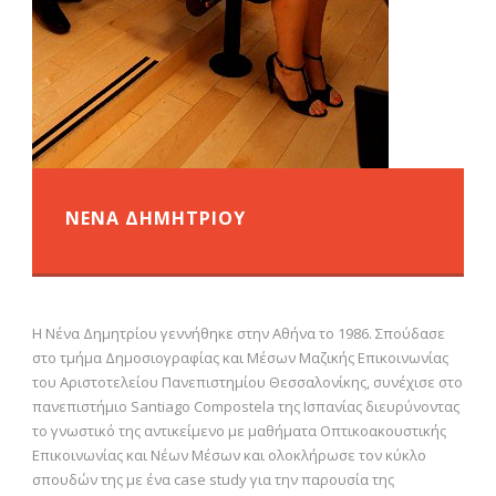
ΝΕΝΑ ΔΗΜΗΤΡΙΟΥ
Η Νένα Δημητρίου γεννήθηκε στην Αθήνα το 1986. Σπούδασε
στο τμήμα Δημοσιογραφίας και Μέσων Μαζικής Επικοινωνίας
του Αριστοτελείου Πανεπιστημίου Θεσσαλονίκης, συνέχισε στο
πανεπιστήμιο Santiago Compostela της Ισπανίας διευρύνοντας
το γνωστικό της αντικείμενο με μαθήματα Oπτικοακουστικής
Eπικοινωνίας και Nέων Mέσων και ολοκλήρωσε τον κύκλο
σπουδών της με ένα case study για την παρουσία της